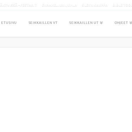
ÄKYVISSÄ -FESTARIT
EVANKELIUMIJUHLA
SLEYN KAUPPA
BIBLE TOO
ETUSIVU
SEIKKAILLEN VT
SEIKKAILLEN UT
OHJEET