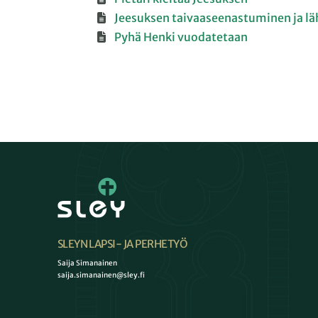
Jeesuksen taivaaseenastuminen ja l
Pyhä Henki vuodatetaan
SLEYN LAPSI- JA PERHETYÖ
Saija Simanainen
saija.simanainen@sley.fi