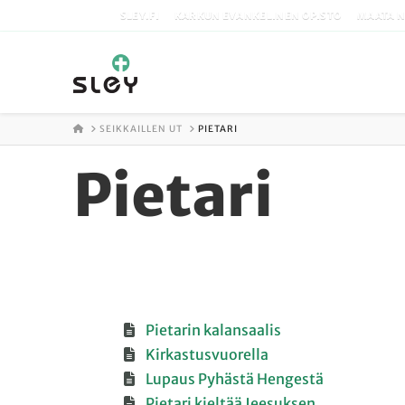
SLEY.FI
KARKUN EVANKELINEN OPISTO
MAATA N
ETUSIVU
SEIKKAILLEN UT
PIETARI
Pietari
Pietarin kalansaalis
Kirkastusvuorella
Lupaus Pyhästä Hengestä
Pietari kieltää Jeesuksen