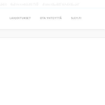
LBOX
SLEYN NUORISOTYÖ
EVANKELISET OPISKELIJAT
LAHJOITUKSET
OTA YHTEYTTÄ
SLEY.FI