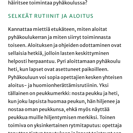
häiritsee toimintaa pyhäkoulussa?
SELKEÄT RUTIINIT JA ALOITUS
Kannattaa miettiä etukäteen, miten aloitat
pyhäkoulukerran ja miten siirryt toiminnasta
toiseen. Aloituksen ja ohjeiden odottaminen ovat
sellaisia hetkiä, jolloin lasten keskittyminen
helposti herpaantuu. Pyri aloittamaan pyhäkoulu
heti, kun lapset ovat asettuneet paikoilleen.
Pyhäkouluun voi sopia opettajien kesken yhteisen
aloitus- ja huomionherättämisrutiinin. Yksi
tällainen on peukkumerkki: nosta peukku ja heti,
kun joku lapsista huomaa peukun, hän hiljenee ja
nostaa oman peukkunsa, ehkä myös näyttää
peukkua muille hiljentymisen merkiksi. Toinen
toimiva on yksinkertainen rytmitaputus: opettaja