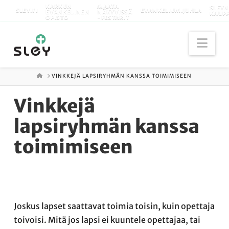
KARKUN
MAATA
SLEYN
SLEY.FI
EVANKELIUMIJUHLA
EVANKELINEN
NÄKYVISSÄ
KAUP
OPISTO
-FESTARIT
Nav
ETUSIVU
VINKKEJÄ LAPSIRYHMÄN KANSSA TOIMIMISEEN
Vinkkejä
lapsiryhmän kanssa
toimimiseen
Joskus lapset saattavat toimia toisin, kuin opettaja
toivoisi. Mitä jos lapsi ei kuuntele opettajaa, tai