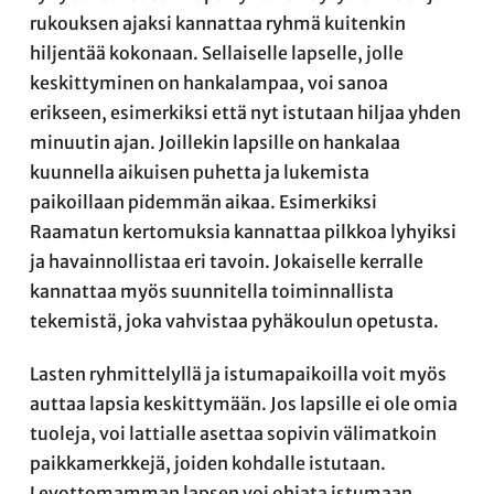
rukouksen ajaksi kannattaa ryhmä kuitenkin
hiljentää kokonaan. Sellaiselle lapselle, jolle
keskittyminen on hankalampaa, voi sanoa
erikseen, esimerkiksi että nyt istutaan hiljaa yhden
minuutin ajan. Joillekin lapsille on hankalaa
kuunnella aikuisen puhetta ja lukemista
paikoillaan pidemmän aikaa. Esimerkiksi
Raamatun kertomuksia kannattaa pilkkoa lyhyiksi
ja havainnollistaa eri tavoin. Jokaiselle kerralle
kannattaa myös suunnitella toiminnallista
tekemistä, joka vahvistaa pyhäkoulun opetusta.
Lasten ryhmittelyllä ja istumapaikoilla voit myös
auttaa lapsia keskittymään. Jos lapsille ei ole omia
tuoleja, voi lattialle asettaa sopivin välimatkoin
paikkamerkkejä, joiden kohdalle istutaan.
Levottomamman lapsen voi ohjata istumaan