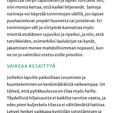
taputtaa tietyn taputuksen ja lapset toistavat sen,
niin monta kertaa, että kaikki hiljenevät. Samoja
rutiineja voi käyttää toimintojen välillä, jos lapset
puuhastelevat ympäri huonetta tai juttelevat. Eri
toimintojen väli ja siirtymät kannattaa myös
miettiä etukäteen sujuviksi ja ripeiksi, ja niin, että
tarvikkeiden, esimerkiksi laulukirjat tai kynät,
jakaminen menee mahdollisimman nopeasti, kun
ne on jo valmiiksi otettu esille pinoihin.
VAIKEAA KESKITTYÄ
Joillekin lapsille paikoillaan istuminen ja
kuunteleminen on keskimääräistä vaikeampaa. On
tärkeä, että pyhäkoulussa on tilaa myös heille.
Täydellistä hiljaisuutta ei kaikilta tarvitse vaatia, ja
edes pieni kuljeskelu tilassa ei välttämättä haittaa.
Lyhyet hetket vaikkapa kynttilän sytyttämisen ja