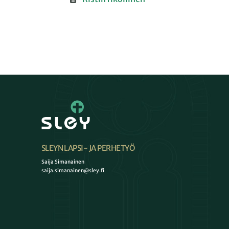
SLEYN LAPSI- JA PERHETYÖ
Saija Simanainen
saija.simanainen@sley.fi