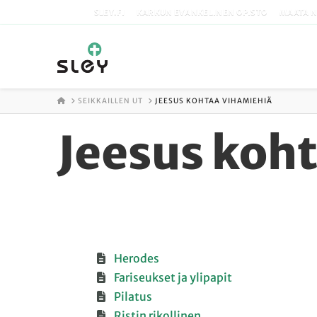
SLEY.FI
KARKUN EVANKELINEN OPISTO
MAATA N
ETUSIVU
SEIKKAILLEN UT
JEESUS KOHTAA VIHAMIEHIÄ
Jeesus koh
Herodes
Fariseukset ja ylipapit
Pilatus
Ristin rikollinen