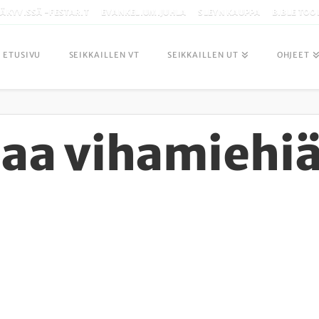
ÄKYVISSÄ -FESTARIT
EVANKELIUMIJUHLA
SLEYN KAUPPA
BIBLE TOO
ETUSIVU
SEIKKAILLEN VT
SEIKKAILLEN UT
OHJEET
taa vihamiehi