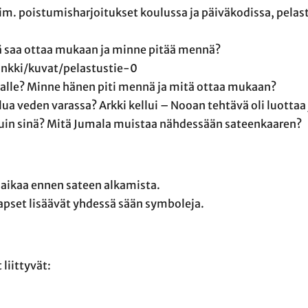
sim. poistumisharjoitukset koulussa ja päiväkodissa, pelas
itä saa ottaa mukaan ja minne pitää mennä?
ankki/kuvat/pelastustie-0
alle? Minne hänen piti mennä ja mitä ottaa mukaan?
ua veden varassa? Arkki kellui – Nooan tehtävä oli luottaa 
in sinä? Mitä Jumala muistaa nähdessään sateenkaaren?
 aikaa ennen sateen alkamista.
lapset lisäävät yhdessä sään symboleja.
liittyvät: