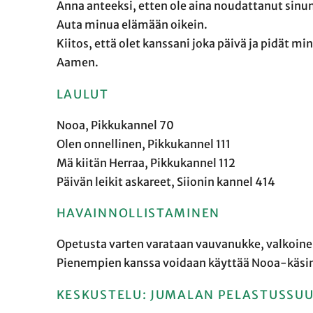
Anna anteeksi, etten ole aina noudattanut sinun
Auta minua elämään oikein.
Kiitos, että olet kanssani joka päivä ja pidät mi
Aamen.
LAULUT
Nooa, Pikkukannel 70
Olen onnellinen, Pikkukannel 111
Mä kiitän Herraa, Pikkukannel 112
Päivän leikit askareet, Siionin kannel 414
HAVAINNOLLISTAMINEN
Opetusta varten varataan vauvanukke, valkoinen
Pienempien kanssa voidaan käyttää Nooa-käsinu
KESKUSTELU: JUMALAN PELASTUSSUU