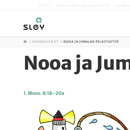
SLEY.FI
KARKUN EVANKELINEN OPISTO
MAATA N
ETUSIVU
SEIKKAILLEN VT
NOOA JA JUMALAN PELASTUSTYÖ
Nooa ja Ju
1. Moos. 8:18–20a