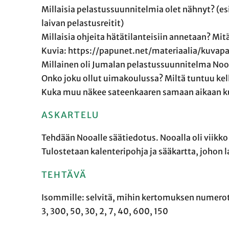
Millaisia pelastussuunnitelmia olet nähnyt? (e
laivan pelastusreitit)
Millaisia ohjeita hätätilanteisiin annetaan? M
Kuvia: https://papunet.net/materiaalia/kuvap
Millainen oli Jumalan pelastussuunnitelma Noo
Onko joku ollut uimakoulussa? Miltä tuntuu kell
Kuka muu näkee sateenkaaren samaan aikaan ku
ASKARTELU
Tehdään Nooalle säätiedotus. Nooalla oli viikko
Tulostetaan kalenteripohja ja sääkartta, johon 
TEHTÄVÄ
Isommille: selvitä, mihin kertomuksen numerot 
3, 300, 50, 30, 2, 7, 40, 600, 150