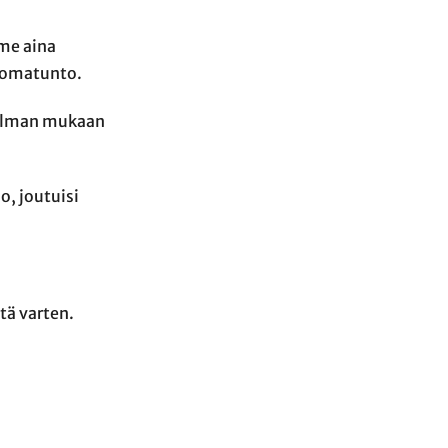
mme aina
o omatunto.
itelman mukaan
o, joutuisi
tä varten.