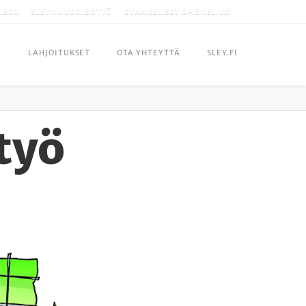
LBOX
SLEYN NUORISOTYÖ
EVANKELISET OPISKELIJAT
LAHJOITUKSET
OTA YHTEYTTÄ
SLEY.FI
työ