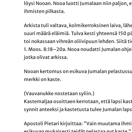
löysi Nooan. Nooa luotti Jumalaan niin paljon, e
ihmisten pilkasta.
Arkista tuli valtava, kolmikerroksinen laiva, lä
suuri määrä eläimiä. Tulva kesti yhteensä 150 pä
toi nokassaan vihreän oliivipuun lehden. Siitä ti
1. Moos. 8:18–20a. Nooa noudatti Jumalan ohjeita 
jotka olivat arkissa.
Nooan kertomus on esikuva Jumalan pelastussuu
merkki on kaste.
(Vauvanukke nostetaan syliin.)
Kastemaljaa osoittaen kerrotaan, että lapsi kas
synnit anteeksi ja kastetusta tulee Jumalan laps
Apostoli Pietari kirjoittaa: ”Vain muutama ihm
esikuvan mukaisesti teidät pelastaa nyt kaste.” 