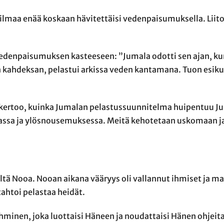
ailmaa enää koskaan hävitettäisi vedenpaisumuksella. Liit
 vedenpaisumuksen kasteeseen: ”Jumala odotti sen ajan, ku
 kahdeksan, pelastui arkissa veden kantamana. Tuon esik
i kertoo, kuinka Jumalan pelastussuunnitelma huipentuu J
assa ja ylösnousemuksessa. Meitä kehotetaan uskomaan j
 Nooa. Nooan aikana vääryys oli vallannut ihmiset ja ma
tahtoi pelastaa heidät.
minen, joka luottaisi Häneen ja noudattaisi Hänen ohjeit