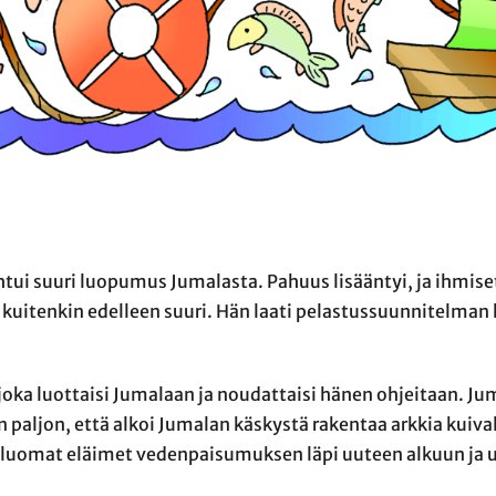
ui suuri luopumus Jumalasta. Pahuus lisääntyi, ja ihmiset
 kuitenkin edelleen suuri. Hän laati pelastussuunnitelman
oka luottaisi Jumalaan ja noudattaisi hänen ohjeitaan. Jum
 paljon, että alkoi Jumalan käskystä rakentaa arkkia kuival
 luomat eläimet vedenpaisumuksen läpi uuteen alkuun ja 