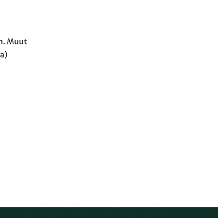
in. Muut
a)