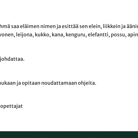
mä saa eläimen nimen ja esittää sen elein, liikkein ja ään
vonen, leijona, kukko, kana, kenguru, elefantti, possu, apin
 johdattaa.
 mukaan ja opitaan noudattamaan ohjeita.
nopettajat