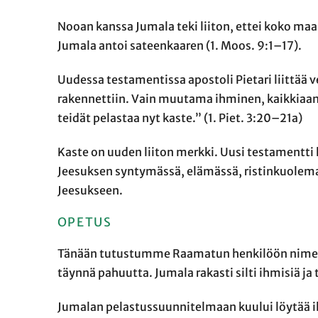
Nooan kanssa Jumala teki liiton, ettei koko ma
Jumala antoi sateenkaaren (1. Moos. 9:1–17).
Uudessa testamentissa apostoli Pietari liittää
rakennettiin. Vain muutama ihminen, kaikkiaan
teidät pelastaa nyt kaste.” (1. Piet. 3:20–21a)
Kaste on uuden liiton merkki. Uusi testamentt
Jeesuksen syntymässä, elämässä, ristinkuolem
Jeesukseen.
OPETUS
Tänään tutustumme Raamatun henkilöön nimeltä
täynnä pahuutta. Jumala rakasti silti ihmisiä ja 
Jumalan pelastussuunnitelmaan kuului löytää ih