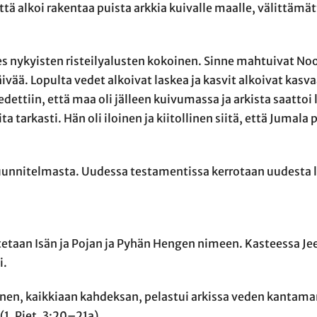
ttä alkoi rakentaa puista arkkia kuivalle maalle, välittäm
hes nykyisten risteilyalusten kokoinen. Sinne mahtuivat No
ivää. Lopulta vedet alkoivat laskea ja kasvit alkoivat kas
edettiin, että maa oli jälleen kuivumassa ja arkista saattoi
tarkasti. Hän oli iloinen ja kiitollinen siitä, että Jumala p
nnitelmasta. Uudessa testamentissa kerrotaan uudesta li
tetaan Isän ja Pojan ja Pyhän Hengen nimeen. Kasteessa Je
i.
inen, kaikkiaan kahdeksan, pelastui arkissa veden kantam
(1. Piet. 3:20–21a)