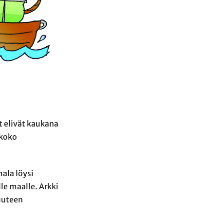
 elivät kaukana
 koko
ala löysi
le maalle. Arkki
uuteen