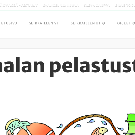
ÄKYVISSÄ -FESTARIT
EVANKELIUMIJUHLA
SLEYN KAUPPA
BIBLE TOO
ETUSIVU
SEIKKAILLEN VT
SEIKKAILLEN UT
OHJEET
malan pelastus