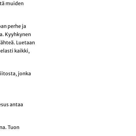
ättä muiden
oan perhe ja
vaa. Kyyhkynen
 lähteä. Luetaan
elasti kaikki,
itosta, jonka
esus antaa
ana. Tuon