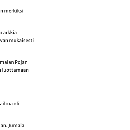
on merkiksi
n arkkia
uvan mukaisesti
umalan Pojan
a luottamaan
ailma oli
aan. Jumala