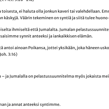
toisesta, ei haluta olla jonkun kaveri tai valehdellaan. E
 käskyjä. Väärin tekeminen on syntiä ja siitä tulee huon
toiselta ihmiseltä että Jumalalta. Jumalan pelastussuunn
 saisimme synnit anteeksi ja iankaikkisen elämän.
ä antoi ainoan Poikansa, jottei yksikään, joka häneen usko
Joh. 3:16)
 – ja Jumalalla on pelastussuunnitelma myös jokaista mei
lman ja annat anteeksi syntimme.