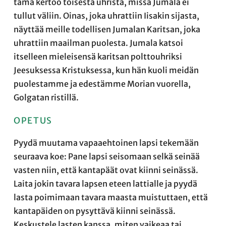
tämä kertoo toisesta uhrista, missä Jumala ei
tullut väliin. Oinas, joka uhrattiin Iisakin sijasta,
näyttää meille todellisen Jumalan Karitsan, joka
uhrattiin maailman puolesta. Jumala katsoi
itselleen mieleisensä karitsan polttouhriksi
Jeesuksessa Kristuksessa, kun hän kuoli meidän
puolestamme ja edestämme Morian vuorella,
Golgatan ristillä.
OPETUS
Pyydä muutama vapaaehtoinen lapsi tekemään
seuraava koe: Pane lapsi seisomaan selkä seinää
vasten niin, että kantapäät ovat kiinni seinässä.
Laita jokin tavara lapsen eteen lattialle ja pyydä
lasta poimimaan tavara maasta muistuttaen, että
kantapäiden on pysyttävä kiinni seinässä.
Keskustele lasten kanssa, miten vaikeaa tai