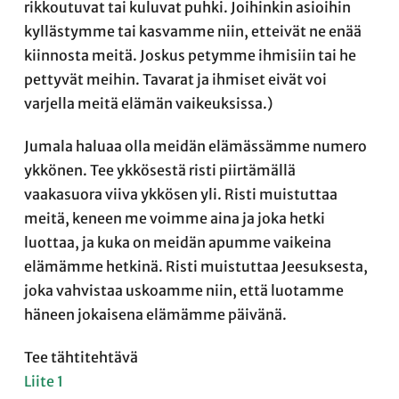
rikkoutuvat tai kuluvat puhki. Joihinkin asioihin
kyllästymme tai kasvamme niin, etteivät ne enää
kiinnosta meitä. Joskus petymme ihmisiin tai he
pettyvät meihin. Tavarat ja ihmiset eivät voi
varjella meitä elämän vaikeuksissa.)
Jumala haluaa olla meidän elämässämme numero
ykkönen. Tee ykkösestä risti piirtämällä
vaakasuora viiva ykkösen yli. Risti muistuttaa
meitä, keneen me voimme aina ja joka hetki
luottaa, ja kuka on meidän apumme vaikeina
elämämme hetkinä. Risti muistuttaa Jeesuksesta,
joka vahvistaa uskoamme niin, että luotamme
häneen jokaisena elämämme päivänä.
Tee tähtitehtävä
Liite 1