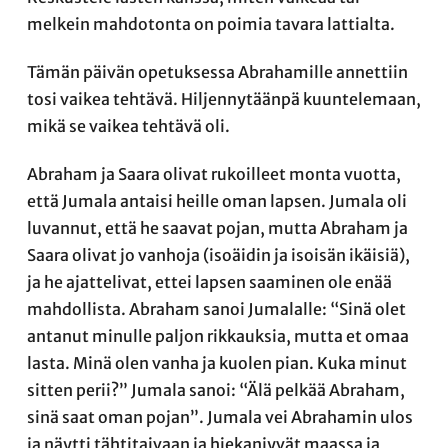
melkein mahdotonta on poimia tavara lattialta.
Tämän päivän opetuksessa Abrahamille annettiin
tosi vaikea tehtävä. Hiljennytäänpä kuuntelemaan,
mikä se vaikea tehtävä oli.
Abraham ja Saara olivat rukoilleet monta vuotta,
että Jumala antaisi heille oman lapsen. Jumala oli
luvannut, että he saavat pojan, mutta Abraham ja
Saara olivat jo vanhoja (isoäidin ja isoisän ikäisiä),
ja he ajattelivat, ettei lapsen saaminen ole enää
mahdollista. Abraham sanoi Jumalalle: “Sinä olet
antanut minulle paljon rikkauksia, mutta et omaa
lasta. Minä olen vanha ja kuolen pian. Kuka minut
sitten perii?” Jumala sanoi: “Älä pelkää Abraham,
sinä saat oman pojan”. Jumala vei Abrahamin ulos
ja näytti tähtitaivaan ja hiekanjyvät maassa ja