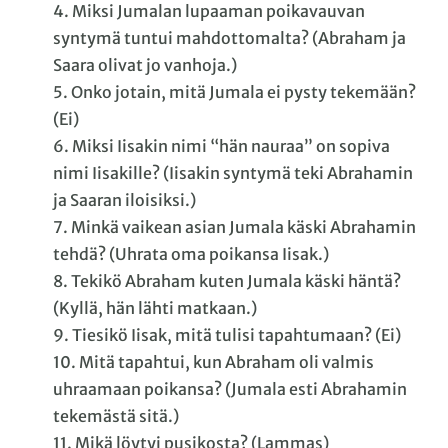
4. Miksi Jumalan lupaaman poikavauvan
syntymä tuntui mahdottomalta? (Abraham ja
Saara olivat jo vanhoja.)
5. Onko jotain, mitä Jumala ei pysty tekemään?
(Ei)
6. Miksi Iisakin nimi “hän nauraa” on sopiva
nimi Iisakille? (Iisakin syntymä teki Abrahamin
ja Saaran iloisiksi.)
7. Minkä vaikean asian Jumala käski Abrahamin
tehdä? (Uhrata oma poikansa Iisak.)
8. Tekikö Abraham kuten Jumala käski häntä?
(Kyllä, hän lähti matkaan.)
9. Tiesikö Iisak, mitä tulisi tapahtumaan? (Ei)
10. Mitä tapahtui, kun Abraham oli valmis
uhraamaan poikansa? (Jumala esti Abrahamin
tekemästä sitä.)
11. Mikä löytyi pusikosta? (Lammas)