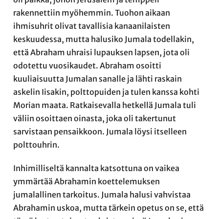
rakennettiin myöhemmin. Tuohon aikaan
ihmisuhrit olivat tavallisia kanaanilaisten
keskuudessa, mutta halusiko Jumala todellakin,
että Abraham uhraisi lupauksen lapsen, jota oli
odotettu vuosikaudet. Abraham osoitti
kuuliaisuutta Jumalan sanalle ja lähti raskain
askelin Iisakin, polttopuiden ja tulen kanssa kohti
Morian maata. Ratkaisevalla hetkellä Jumala tuli
väliin osoittaen oinasta, joka oli takertunut
sarvistaan pensaikkoon. Jumala löysi itselleen
polttouhrin.
Inhimilliseltä kannalta katsottuna on vaikea
ymmärtää Abrahamin koettelemuksen
jumalallinen tarkoitus. Jumala halusi vahvistaa
Abrahamin uskoa, mutta tärkein opetus on se, että