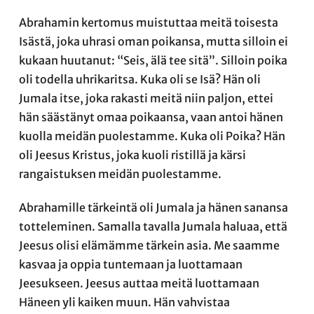
Abrahamin kertomus muistuttaa meitä toisesta
Isästä, joka uhrasi oman poikansa, mutta silloin ei
kukaan huutanut: “Seis, älä tee sitä”. Silloin poika
oli todella uhrikaritsa. Kuka oli se Isä? Hän oli
Jumala itse, joka rakasti meitä niin paljon, ettei
hän säästänyt omaa poikaansa, vaan antoi hänen
kuolla meidän puolestamme. Kuka oli Poika? Hän
oli Jeesus Kristus, joka kuoli ristillä ja kärsi
rangaistuksen meidän puolestamme.
Abrahamille tärkeintä oli Jumala ja hänen sanansa
totteleminen. Samalla tavalla Jumala haluaa, että
Jeesus olisi elämämme tärkein asia. Me saamme
kasvaa ja oppia tuntemaan ja luottamaan
Jeesukseen. Jeesus auttaa meitä luottamaan
Häneen yli kaiken muun. Hän vahvistaa