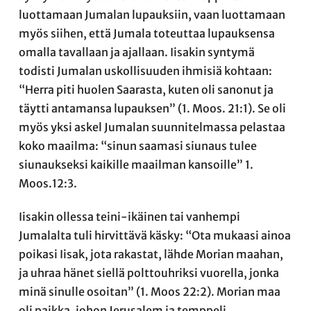
luottamaan Jumalan lupauksiin, vaan luottamaan
myös siihen, että Jumala toteuttaa lupauksensa
omalla tavallaan ja ajallaan. Iisakin syntymä
todisti Jumalan uskollisuuden ihmisiä kohtaan:
“Herra piti huolen Saarasta, kuten oli sanonut ja
täytti antamansa lupauksen” (1. Moos. 21:1). Se oli
myös yksi askel Jumalan suunnitelmassa pelastaa
koko maailma: “sinun saamasi siunaus tulee
siunaukseksi kaikille maailman kansoille” 1.
Moos.12:3.
Iisakin ollessa teini-ikäinen tai vanhempi
Jumalalta tuli hirvittävä käsky: “Ota mukaasi ainoa
poikasi Iisak, jota rakastat, lähde Morian maahan,
ja uhraa hänet siellä polttouhriksi vuorella, jonka
minä sinulle osoitan” (1. Moos 22:2). Morian maa
oli paikka, johon Jerusalem ja temppeli