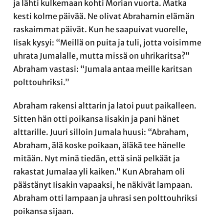
ja lähti kulkemaan kohti Morian vuorta. Matka
kesti kolme päivää. Ne olivat Abrahamin elämän
raskaimmat päivät. Kun he saapuivat vuorelle,
Iisak kysyi: “Meillä on puita ja tuli, jotta voisimme
uhrata Jumalalle, mutta missä on uhrikaritsa?”
Abraham vastasi: “Jumala antaa meille karitsan
polttouhriksi.”
Abraham rakensi alttarin ja latoi puut paikalleen.
Sitten hän otti poikansa Iisakin ja pani hänet
alttarille. Juuri silloin Jumala huusi: “Abraham,
Abraham, älä koske poikaan, äläkä tee hänelle
mitään. Nyt minä tiedän, että sinä pelkäät ja
rakastat Jumalaa yli kaiken.” Kun Abraham oli
päästänyt Iisakin vapaaksi, he näkivät lampaan.
Abraham otti lampaan ja uhrasi sen polttouhriksi
poikansa sijaan.