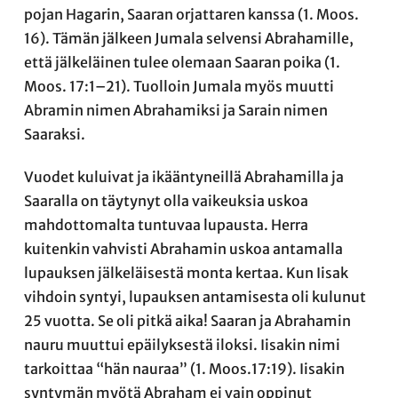
pojan Hagarin, Saaran orjattaren kanssa (1. Moos.
16). Tämän jälkeen Jumala selvensi Abrahamille,
että jälkeläinen tulee olemaan Saaran poika (1.
Moos. 17:1–21). Tuolloin Jumala myös muutti
Abramin nimen Abrahamiksi ja Sarain nimen
Saaraksi.
Vuodet kuluivat ja ikääntyneillä Abrahamilla ja
Saaralla on täytynyt olla vaikeuksia uskoa
mahdottomalta tuntuvaa lupausta. Herra
kuitenkin vahvisti Abrahamin uskoa antamalla
lupauksen jälkeläisestä monta kertaa. Kun Iisak
vihdoin syntyi, lupauksen antamisesta oli kulunut
25 vuotta. Se oli pitkä aika! Saaran ja Abrahamin
nauru muuttui epäilyksestä iloksi. Iisakin nimi
tarkoittaa “hän nauraa” (1. Moos.17:19). Iisakin
syntymän myötä Abraham ei vain oppinut