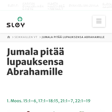
KARKUN
MAATA
SLEYN
SLEY.FI
EVANKELIUMIJUHLA
EVANKELINEN
NÄKYVISSÄ
KAUP
OPISTO
-FESTARIT
Nav
ETUSIVU
SEIKKAILLEN VT
JUMALA PITÄÄ LUPAUKSENSA ABRAHAMILLE
Jumala pitää
lupauksensa
Abrahamille
1. Moos. 15:1–6, 17:1–18:15, 21:1–7, 22:1–19