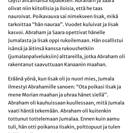
täytti antamansa lupauksen. Abraham ja Saara
olivat niin kiitollisia ja iloisia, että he taas
nauroivat. Poikavauva sai nimekseen Iisak, mikä
tarkoittaa “hän nauraa”. Vuodet kuluivat ja Iisak
kasvoi. Abraham ja Saara opettivat hänelle
Jumalasta ja Iisak oppi rukoilemaan. Hän osallistui
isänsä ja äitinsä kanssa rukoushetkiin
(jumalanpalveluksiin) alttareilla, jotka Abraham oli
rakentanut saavuttuaan Kanaanin maahan.
Eräänä yönä, kun Iisak oli jo nuori mies, Jumala
ilmestyi Abrahamille sanoen: “Ota poikasi Iisak ja
mene Morian maahan ja uhraa hänet siellä”.
Abraham oli kauhuissaan kuullessaan, mitä Jumala
vaati häntä tekemään. Abraham oli kuitenkin
tottunut tottelemaan Jumalaa. Ennen kuin aamu
tuli, hän otti poikansa Iisakin, polttopuut ja tulen