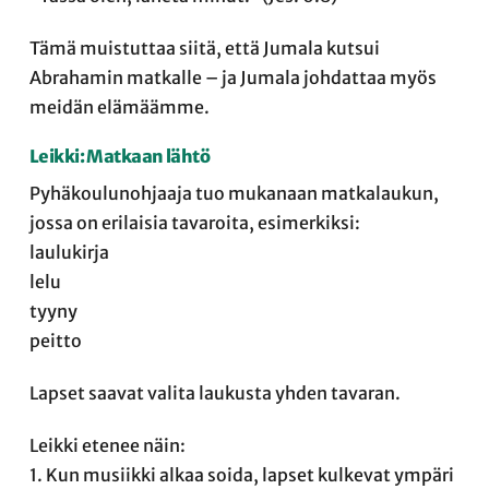
Tämä muistuttaa siitä, että Jumala kutsui
Abrahamin matkalle – ja Jumala johdattaa myös
meidän elämäämme.
Leikki: Matkaan lähtö
Pyhäkoulunohjaaja tuo mukanaan matkalaukun,
jossa on erilaisia tavaroita, esimerkiksi:
laulukirja
lelu
tyyny
peitto
Lapset saavat valita laukusta yhden tavaran.
Leikki etenee näin:
1. Kun musiikki alkaa soida, lapset kulkevat ympäri