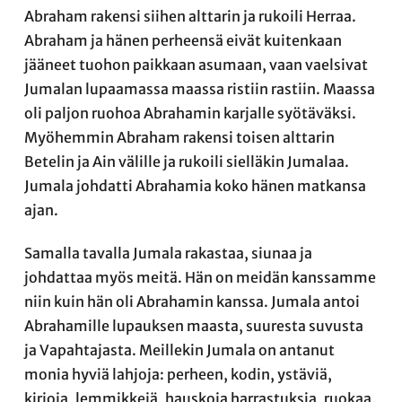
Abraham rakensi siihen alttarin ja rukoili Herraa.
Abraham ja hänen perheensä eivät kuitenkaan
jääneet tuohon paikkaan asumaan, vaan vaelsivat
Jumalan lupaamassa maassa ristiin rastiin. Maassa
oli paljon ruohoa Abrahamin karjalle syötäväksi.
Myöhemmin Abraham rakensi toisen alttarin
Betelin ja Ain välille ja rukoili sielläkin Jumalaa.
Jumala johdatti Abrahamia koko hänen matkansa
ajan.
Samalla tavalla Jumala rakastaa, siunaa ja
johdattaa myös meitä. Hän on meidän kanssamme
niin kuin hän oli Abrahamin kanssa. Jumala antoi
Abrahamille lupauksen maasta, suuresta suvusta
ja Vapahtajasta. Meillekin Jumala on antanut
monia hyviä lahjoja: perheen, kodin, ystäviä,
kirjoja, lemmikkejä, hauskoja harrastuksia, ruokaa,