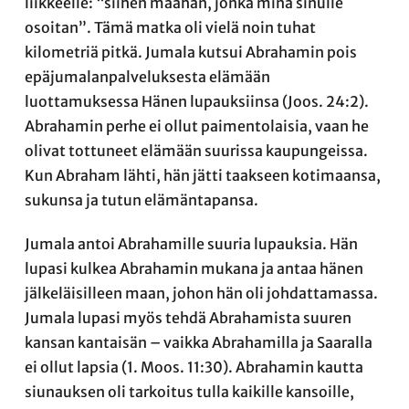
liikkeelle: “siihen maahan, jonka minä sinulle
osoitan”. Tämä matka oli vielä noin tuhat
kilometriä pitkä. Jumala kutsui Abrahamin pois
epäjumalanpalveluksesta elämään
luottamuksessa Hänen lupauksiinsa (Joos. 24:2).
Abrahamin perhe ei ollut paimentolaisia, vaan he
olivat tottuneet elämään suurissa kaupungeissa.
Kun Abraham lähti, hän jätti taakseen kotimaansa,
sukunsa ja tutun elämäntapansa.
Jumala antoi Abrahamille suuria lupauksia. Hän
lupasi kulkea Abrahamin mukana ja antaa hänen
jälkeläisilleen maan, johon hän oli johdattamassa.
Jumala lupasi myös tehdä Abrahamista suuren
kansan kantaisän – vaikka Abrahamilla ja Saaralla
ei ollut lapsia (1. Moos. 11:30). Abrahamin kautta
siunauksen oli tarkoitus tulla kaikille kansoille,