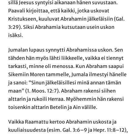
sillä Jeesus syntyisi aikanaan hänen suvustaan.
Paavali kirjoittaa, että kaikki, jotka uskovat
Kristukseen, kuuluvat Abrahamin jälkeläisiin (Gal.
3:29). Siksi Abrahamia kutsutaan usein uskon
isäksi.
Jumalan lupaus synnytti Abrahamissa uskon. Sen
tähden hän myös lähti liikkeelle, vaikka ei tiennyt
tarkasti, minne oli menossa. Kun Abraham saapui
Sikemiin Moren tammelle, Jumala ilmestyi hänelle
ja sanoi: “Sinun jälkeläisillesi minä annan tämän
maan” (1. Moos. 12:7). Abraham rakensi siihen
alttarin ja rukoili Herraa. Myöhemmin hän rakensi
toisenkin alttarin Betelin ja Ain välille.
Vaikka Raamattu kertoo Abrahamin uskosta ja
kuuliaisuudesta (esim. Gal. 3:6–9 ja Hepr. 11:8–12),