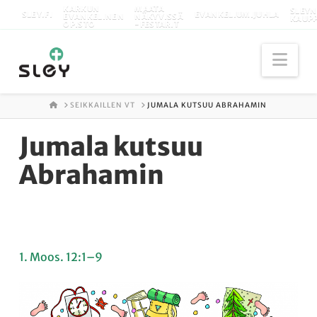
KARKUN
MAATA
SLEYN
SLEY.FI
EVANKELIUMIJUHLA
EVANKELINEN
NÄKYVISSÄ
KAUP
OPISTO
-FESTARIT
Nav
ETUSIVU
SEIKKAILLEN VT
JUMALA KUTSUU ABRAHAMIN
Jumala kutsuu
Abrahamin
1. Moos. 12:1–9