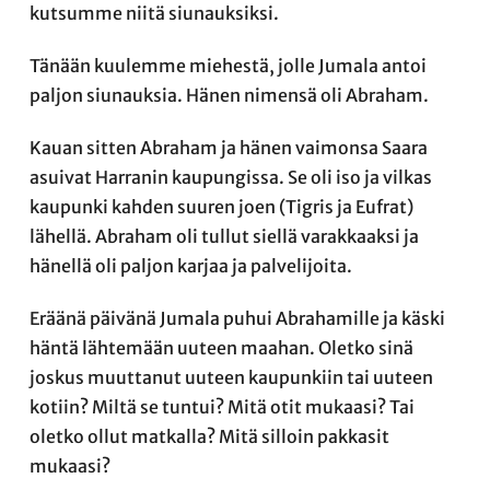
kutsumme niitä siunauksiksi.
Tänään kuulemme miehestä, jolle Jumala antoi
paljon siunauksia. Hänen nimensä oli Abraham.
Kauan sitten Abraham ja hänen vaimonsa Saara
asuivat Harranin kaupungissa. Se oli iso ja vilkas
kaupunki kahden suuren joen (Tigris ja Eufrat)
lähellä. Abraham oli tullut siellä varakkaaksi ja
hänellä oli paljon karjaa ja palvelijoita.
Eräänä päivänä Jumala puhui Abrahamille ja käski
häntä lähtemään uuteen maahan. Oletko sinä
joskus muuttanut uuteen kaupunkiin tai uuteen
kotiin? Miltä se tuntui? Mitä otit mukaasi? Tai
oletko ollut matkalla? Mitä silloin pakkasit
mukaasi?