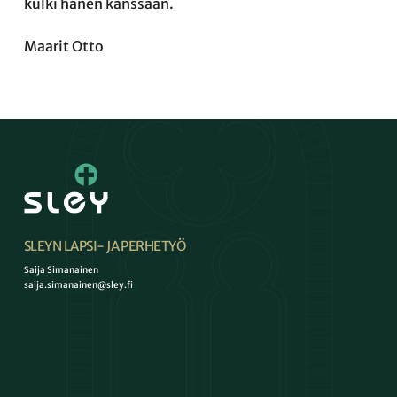
kulki hänen kanssaan.
Maarit Otto
SLEYN LAPSI- JA PERHETYÖ
Saija Simanainen
saija.simanainen@sley.fi