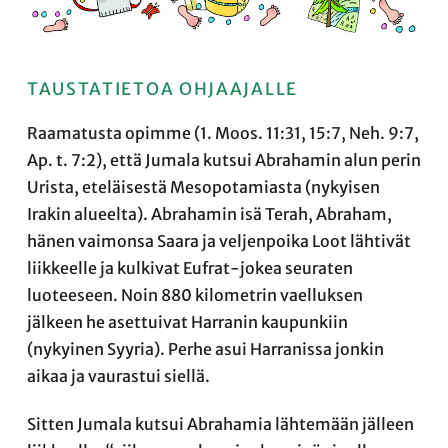
TAUSTATIETOA OHJAAJALLE
Raamatusta opimme (1. Moos. 11:31, 15:7, Neh. 9:7,
Ap. t. 7:2), että Jumala kutsui Abrahamin alun perin
Urista, eteläisestä Mesopotamiasta (nykyisen
Irakin alueelta). Abrahamin isä Terah, Abraham,
hänen vaimonsa Saara ja veljenpoika Loot lähtivät
liikkeelle ja kulkivat Eufrat-jokea seuraten
luoteeseen. Noin 880 kilometrin vaelluksen
jälkeen he asettuivat Harranin kaupunkiin
(nykyinen Syyria). Perhe asui Harranissa jonkin
aikaa ja vaurastui siellä.
Sitten Jumala kutsui Abrahamia lähtemään jälleen