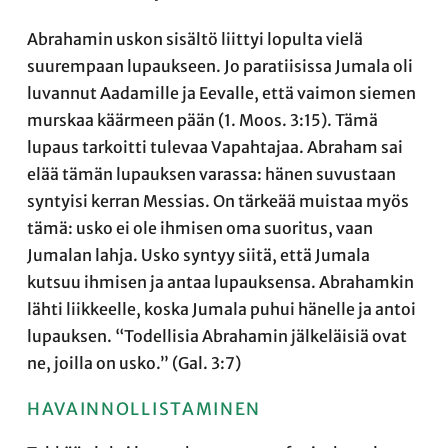
Abrahamin uskon sisältö liittyi lopulta vielä
suurempaan lupaukseen. Jo paratiisissa Jumala oli
luvannut Aadamille ja Eevalle, että vaimon siemen
murskaa käärmeen pään (1. Moos. 3:15). Tämä
lupaus tarkoitti tulevaa Vapahtajaa. Abraham sai
elää tämän lupauksen varassa: hänen suvustaan
syntyisi kerran Messias. On tärkeää muistaa myös
tämä: usko ei ole ihmisen oma suoritus, vaan
Jumalan lahja. Usko syntyy siitä, että Jumala
kutsuu ihmisen ja antaa lupauksensa. Abrahamkin
lähti liikkeelle, koska Jumala puhui hänelle ja antoi
lupauksen. “Todellisia Abrahamin jälkeläisiä ovat
ne, joilla on usko.” (Gal. 3:7)
HAVAINNOLLISTAMINEN