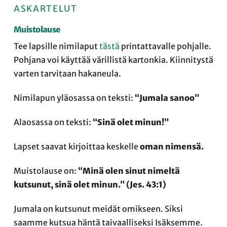
ASKARTELUT
Muistolause
Tee lapsille nimilaput
tästä
printattavalle pohjalle.
Pohjana voi käyttää värillistä kartonkia. Kiinnitystä
varten tarvitaan hakaneula.
Nimilapun yläosassa on teksti:
“Jumala sanoo”
Alaosassa on teksti:
“Sinä olet minun!”
Lapset saavat kirjoittaa keskelle
oman nimensä.
Muistolause on:
“Minä olen sinut nimeltä
kutsunut, sinä olet minun.” (Jes. 43:1)
Jumala on kutsunut meidät omikseen. Siksi
saamme kutsua häntä taivaalliseksi Isäksemme.