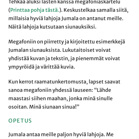
Tehkää aluksi lasten kanssa megafoniaskartelu
(
Printtaa pohja tästä.
). Keskustelkaa samalla siitä,
millaisia hyviä lahjoja Jumala on antanut meille.
Näitä lahjoja kutsutaan siunauksiksi.
Megafoniin on piirretty ja kirjoitettu esimerkkejä
Jumalan siunauksista. Lukutaitoiset voivat
yhdistää kuvan ja tekstin, ja pienemmät voivat
ympyröidä ja värittää kuvia.
Kun kerrot raamatunkertomusta, lapset saavat
sanoa megafoniin yhdessä lauseen: “Lähde
maastasi siihen maahan, jonka minä sinulle
osoitan. Minä siunaan sinua!”
OPETUS
Jumala antaa meille paljon hyviä lahjoja. Me