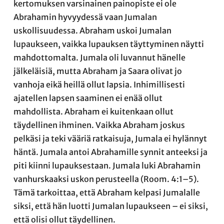
kertomuksen varsinainen painopiste ei ole
Abrahamin hyvyydessä vaan Jumalan
uskollisuudessa. Abraham uskoi Jumalan
lupaukseen, vaikka lupauksen täyttyminen näytti
mahdottomalta. Jumala oli luvannut hänelle
jälkeläisiä, mutta Abraham ja Saara olivat jo
vanhoja eikä heillä ollut lapsia. Inhimillisesti
ajatellen lapsen saaminen ei enää ollut
mahdollista. Abraham ei kuitenkaan ollut
täydellinen ihminen. Vaikka Abraham joskus
pelkäsi ja teki vääriä ratkaisuja, Jumala ei hylännyt
häntä. Jumala antoi Abrahamille synnit anteeksi ja
piti kiinni lupauksestaan. Jumala luki Abrahamin
vanhurskaaksi uskon perusteella (Room. 4:1–5).
Tämä tarkoittaa, että Abraham kelpasi Jumalalle
siksi, että hän luotti Jumalan lupaukseen – ei siksi,
että olisi ollut täydellinen.