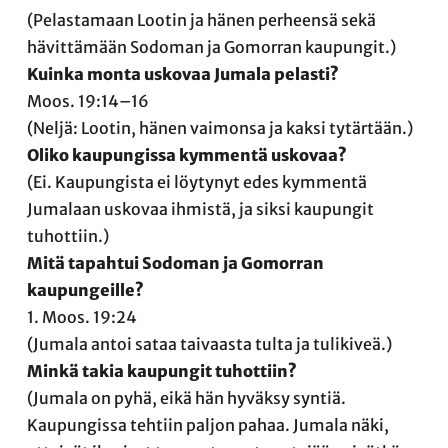
(Pelastamaan Lootin ja hänen perheensä sekä
hävittämään Sodoman ja Gomorran kaupungit.)
Kuinka monta uskovaa Jumala pelasti?
Moos. 19:14–16
(Neljä: Lootin, hänen vaimonsa ja kaksi tytärtään.)
Oliko kaupungissa kymmentä uskovaa?
(Ei. Kaupungista ei löytynyt edes kymmentä
Jumalaan uskovaa ihmistä, ja siksi kaupungit
tuhottiin.)
Mitä tapahtui Sodoman ja Gomorran
kaupungeille?
1. Moos. 19:24
(Jumala antoi sataa taivaasta tulta ja tulikiveä.)
Minkä takia kaupungit tuhottiin?
(Jumala on pyhä, eikä hän hyväksy syntiä.
Kaupungissa tehtiin paljon pahaa. Jumala näki,