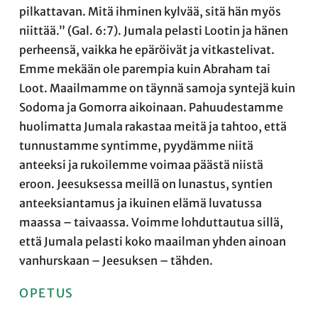
pilkattavan. Mitä ihminen kylvää, sitä hän myös
niittää.” (Gal. 6:7). Jumala pelasti Lootin ja hänen
perheensä, vaikka he epäröivät ja vitkastelivat.
Emme mekään ole parempia kuin Abraham tai
Loot. Maailmamme on täynnä samoja syntejä kuin
Sodoma ja Gomorra aikoinaan. Pahuudestamme
huolimatta Jumala rakastaa meitä ja tahtoo, että
tunnustamme syntimme, pyydämme niitä
anteeksi ja rukoilemme voimaa päästä niistä
eroon. Jeesuksessa meillä on lunastus, syntien
anteeksiantamus ja ikuinen elämä luvatussa
maassa – taivaassa. Voimme lohduttautua sillä,
että Jumala pelasti koko maailman yhden ainoan
vanhurskaan – Jeesuksen – tähden.
OPETUS