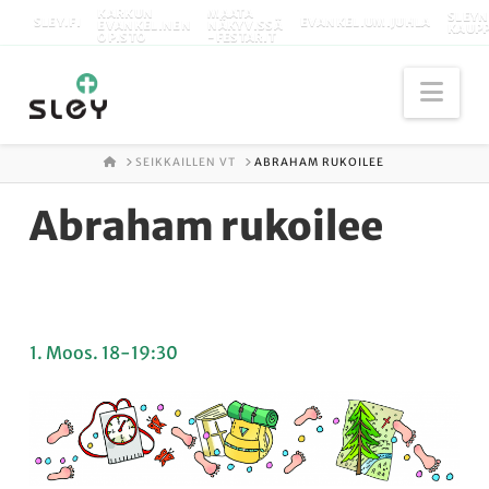
KARKUN
MAATA
SLEYN
SLEY.FI
EVANKELIUMIJUHLA
EVANKELINEN
NÄKYVISSÄ
KAUP
OPISTO
-FESTARIT
Nav
ETUSIVU
SEIKKAILLEN VT
ABRAHAM RUKOILEE
Abraham rukoilee
1. Moos. 18-19:30