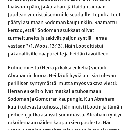
laaksoon päin, ja Abraham jäi laiduntamaan
Juudean vuoristoisemmille seuduille. Lopulta Loot
päätyi asumaan Sodoman kaupunkiin. Raamattu
kertoo, että “Sodoman asukkaat olivat
turmeltuneita ja tekivät paljon syntiä Herraa
vastaan” (1. Moos. 13:13). Näin Loot altistui
pakanallisille naapureille ja heidän tavoilleen.
Kolme miestä (Herra ja kaksi enkeliä) vieraili
Abrahamin luona. Heillä oli hyviä uutisia tulevan
perillisen syntymästä, mutta myös vakava viesti:
Herran enkelit olivat matkalla tuhoamaan
Sodoman ja Gomorran kaupungit. Kun Abraham
kuuli tulevasta tuhosta, hän muisti Lootin ja tämän
perheen, jotka asuivat Sodomassa. Abraham ryhtyi
rukoilemaan näiden kaupunkien puolesta. Hän