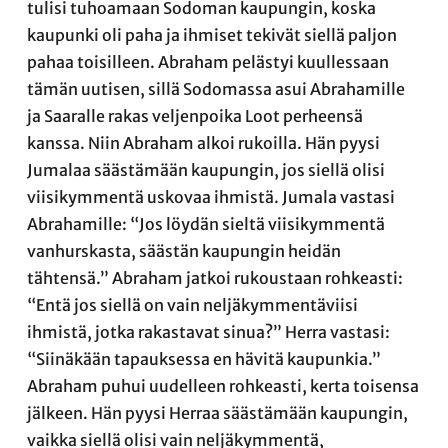
tulisi tuhoamaan Sodoman kaupungin, koska
kaupunki oli paha ja ihmiset tekivät siellä paljon
pahaa toisilleen. Abraham pelästyi kuullessaan
tämän uutisen, sillä Sodomassa asui Abrahamille
ja Saaralle rakas veljenpoika Loot perheensä
kanssa. Niin Abraham alkoi rukoilla. Hän pyysi
Jumalaa säästämään kaupungin, jos siellä olisi
viisikymmentä uskovaa ihmistä. Jumala vastasi
Abrahamille: “Jos löydän sieltä viisikymmentä
vanhurskasta, säästän kaupungin heidän
tähtensä.” Abraham jatkoi rukoustaan rohkeasti:
“Entä jos siellä on vain neljäkymmentäviisi
ihmistä, jotka rakastavat sinua?” Herra vastasi:
“Siinäkään tapauksessa en hävitä kaupunkia.”
Abraham puhui uudelleen rohkeasti, kerta toisensa
jälkeen. Hän pyysi Herraa säästämään kaupungin,
vaikka siellä olisi vain neljäkymmentä,