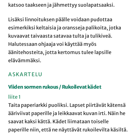
katsoo taakseen ja jähmettyy suolapatsaaksi.
Lisäksi linnoituksen päälle voidaan pudottaa
esimerkiksi keltaisia ja oransseja palikoita, jotka
kuvaavat taivaasta satavaa tulta ja tulikiveä.
Halutessaan ohjaaja voi käyttää myös
äänitehosteita, jotta kertomus tulee lapsille
elävämmäksi.
ASKARTELU
Viiden sormen rukous / Rukoilevat kädet
liite 1
Taita paperiarkki puoliksi. Lapset piirtävät kätensä
ääriviivat paperille ja leikkaavat kuvan irti. Näin he
saavat kaksi kättä. Kädet liimataan toiselle
paperille niin, että ne näyttävät rukoilevilta käsiltä.