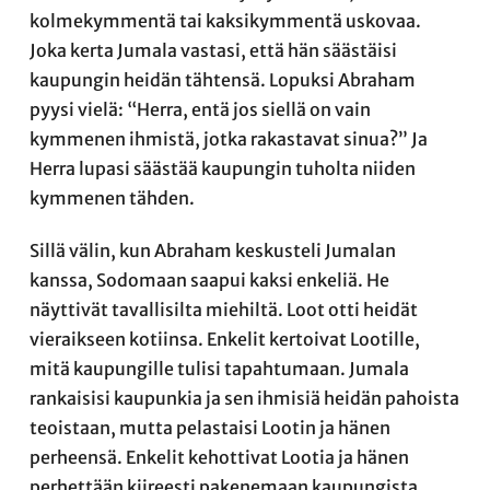
kolmekymmentä tai kaksikymmentä uskovaa.
Joka kerta Jumala vastasi, että hän säästäisi
kaupungin heidän tähtensä. Lopuksi Abraham
pyysi vielä: “Herra, entä jos siellä on vain
kymmenen ihmistä, jotka rakastavat sinua?” Ja
Herra lupasi säästää kaupungin tuholta niiden
kymmenen tähden.
Sillä välin, kun Abraham keskusteli Jumalan
kanssa, Sodomaan saapui kaksi enkeliä. He
näyttivät tavallisilta miehiltä. Loot otti heidät
vieraikseen kotiinsa. Enkelit kertoivat Lootille,
mitä kaupungille tulisi tapahtumaan. Jumala
rankaisisi kaupunkia ja sen ihmisiä heidän pahoista
teoistaan, mutta pelastaisi Lootin ja hänen
perheensä. Enkelit kehottivat Lootia ja hänen
perhettään kiireesti pakenemaan kaupungista.