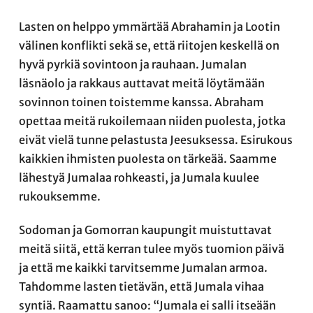
Lasten on helppo ymmärtää Abrahamin ja Lootin
välinen konflikti sekä se, että riitojen keskellä on
hyvä pyrkiä sovintoon ja rauhaan. Jumalan
läsnäolo ja rakkaus auttavat meitä löytämään
sovinnon toinen toistemme kanssa. Abraham
opettaa meitä rukoilemaan niiden puolesta, jotka
eivät vielä tunne pelastusta Jeesuksessa. Esirukous
kaikkien ihmisten puolesta on tärkeää. Saamme
lähestyä Jumalaa rohkeasti, ja Jumala kuulee
rukouksemme.
Sodoman ja Gomorran kaupungit muistuttavat
meitä siitä, että kerran tulee myös tuomion päivä
ja että me kaikki tarvitsemme Jumalan armoa.
Tahdomme lasten tietävän, että Jumala vihaa
syntiä. Raamattu sanoo: “Jumala ei salli itseään