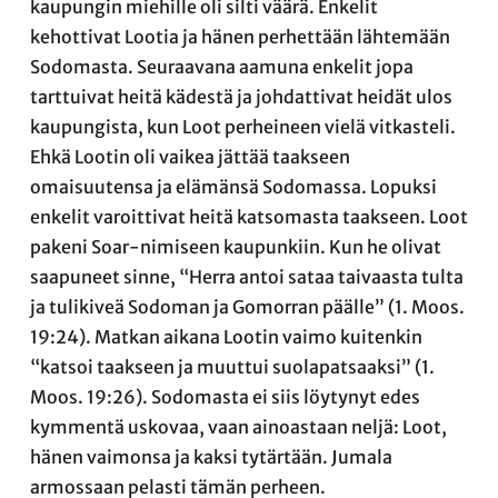
kaupungin miehille oli silti väärä. Enkelit
kehottivat Lootia ja hänen perhettään lähtemään
Sodomasta. Seuraavana aamuna enkelit jopa
tarttuivat heitä kädestä ja johdattivat heidät ulos
kaupungista, kun Loot perheineen vielä vitkasteli.
Ehkä Lootin oli vaikea jättää taakseen
omaisuutensa ja elämänsä Sodomassa. Lopuksi
enkelit varoittivat heitä katsomasta taakseen. Loot
pakeni Soar-nimiseen kaupunkiin. Kun he olivat
saapuneet sinne, “Herra antoi sataa taivaasta tulta
ja tulikiveä Sodoman ja Gomorran päälle” (1. Moos.
19:24). Matkan aikana Lootin vaimo kuitenkin
“katsoi taakseen ja muuttui suolapatsaaksi” (1.
Moos. 19:26). Sodomasta ei siis löytynyt edes
kymmentä uskovaa, vaan ainoastaan neljä: Loot,
hänen vaimonsa ja kaksi tytärtään. Jumala
armossaan pelasti tämän perheen.