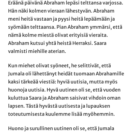
Eräänä päivänä Abraham lepäsi telttansa varjossa.
Hän näki kolmen vieraan lähestyvän. Abraham
meni heitä vastaan ja pyysi heitä lepäämään ja
syömään telttaansa. Pian Abraham ymmärsi, että
nämä kolme miestä olivat erityisiä vieraita.
Abraham kutsui yhtä heistä Herraksi. Saara
valmisti miehille aterian.
Kun miehet olivat syöneet, he selittivät, että
Jumala oli lähettänyt heidät tuomaan Abrahamille
kaksi tärkeää viestiä: hyviä uutisia, mutta myös
huonoja uutisia. Hyvä uutinen oli se, että vuoden
kuluttua Saara ja Abraham saisivat vihdoin oman
lapsen. Tästä hyvästä uutisesta ja lupauksen
toteutumisesta kuulemme lisää myöhemmin.
Huono ja surullinen uutinen oli se, että Jumala