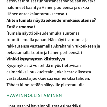
etteivät ihmiset tunnustaneet syntejään eivätkä
halunneet kääntyä Hänen puoleensa ja uskoa
Hänen anteeksiantamukseensa.)
Miten Jumala näytti oikeudenmukaisuutensa?
Entä armonsa?
(Jumala näytti oikeudenmukaisuutensa
tuomitsemalla pahan. Hän näytti armonsa ja
rakkautensa vastaamalla Abrahamin rukoukseen ja
pelastamalla Lootin ja hänen perheensä.)
Vinkki kysymysten käsittelyyn
Kysymyksistä voi tehdä myös tietovisan
esimerkiksi joukkueittain. Jokaisesta oikeasta
vastauksesta joukkue saa esimerkiksi tähden.
Tähdet kiinnitetään näkyville pistetaululle.
HAVAINNOLLISTAMINEN
Opetusta voi havainnollistaa esimerkiksi