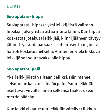
LEIKIT
Suolapatsas-hippa
Suolapatsas-hipassa yksi leikkijöistä valitaan
hipaksi, joka yrittää ottaa muita kiinni. Kun hippa
koskettaa jotakuta leikkijää, kiinni jääneen täytyy
jähmettyä suolapatsaaksi siihen asentoon, jossa
hän oli kosketushetkellä. Viimeinen vielä liikkuva
leikkijä saa seuraavaksi olla hippa.
Suolapatsas-peili
Yksi leikkijöistä valitaan peiliksi. Hän menee
seisomaan kasvot seinään päin. Muut leikkijät
asettuvat viivalle hänen selkänsä taakse usean
metrin päähän.
Kun leikki alkaa, muut leikkijät yrittävät liikkua