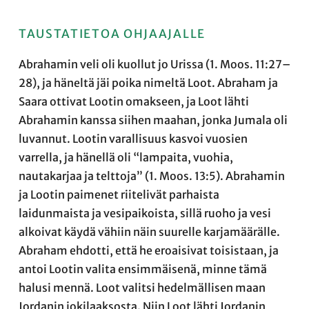
TAUSTATIETOA OHJAAJALLE
Abrahamin veli oli kuollut jo Urissa (1. Moos. 11:27–
28), ja häneltä jäi poika nimeltä Loot. Abraham ja
Saara ottivat Lootin omakseen, ja Loot lähti
Abrahamin kanssa siihen maahan, jonka Jumala oli
luvannut. Lootin varallisuus kasvoi vuosien
varrella, ja hänellä oli “lampaita, vuohia,
nautakarjaa ja telttoja” (1. Moos. 13:5). Abrahamin
ja Lootin paimenet riitelivät parhaista
laidunmaista ja vesipaikoista, sillä ruoho ja vesi
alkoivat käydä vähiin näin suurelle karjamäärälle.
Abraham ehdotti, että he eroaisivat toisistaan, ja
antoi Lootin valita ensimmäisenä, minne tämä
halusi mennä. Loot valitsi hedelmällisen maan
Jordanin jokilaaksosta. Niin Loot lähti Jordanin