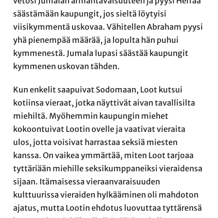
vetosi Jumalan armahtavaisuuteen ja pyysi Herraa
säästämään kaupungit, jos sieltä löytyisi
viisikymmentä uskovaa. Vähitellen Abraham pyysi
yhä pienempää määrää, ja lopulta hän puhui
kymmenestä. Jumala lupasi säästää kaupungit
kymmenen uskovan tähden.
Kun enkelit saapuivat Sodomaan, Loot kutsui
kotiinsa vieraat, jotka näyttivät aivan tavallisilta
miehiltä. Myöhemmin kaupungin miehet
kokoontuivat Lootin ovelle ja vaativat vieraita
ulos, jotta voisivat harrastaa seksiä miesten
kanssa. On vaikea ymmärtää, miten Loot tarjoaa
tyttäriään miehille seksikumppaneiksi vieraidensa
sijaan. Itämaisessa vieraanvaraisuuden
kulttuurissa vieraiden hylkääminen oli mahdoton
ajatus, mutta Lootin ehdotus luovuttaa tyttärensä