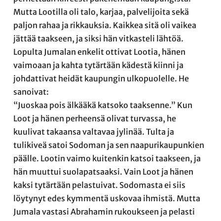
Mutta Lootilla oli talo, karjaa, palvelijoita sekä
paljon rahaa ja rikkauksia. Kaikkea sitä oli vaikea
jättää taakseen, ja siksi hän vitkasteli lähtöä.
Lopulta Jumalan enkelit ottivat Lootia, hänen
vaimoaan ja kahta tytärtään kädestä kiinni ja
johdattivat heidät kaupungin ulkopuolelle. He
sanoivat:
“Juoskaa pois älkääkä katsoko taaksenne.” Kun
Loot ja hänen perheensä olivat turvassa, he
kuulivat takaansa valtavaa jylinää. Tulta ja
tulikiveä satoi Sodoman ja sen naapurikaupunkien
päälle. Lootin vaimo kuitenkin katsoi taakseen, ja
hän muuttui suolapatsaaksi. Vain Loot ja hänen
kaksi tytärtään pelastuivat. Sodomasta ei siis
löytynyt edes kymmentä uskovaa ihmistä. Mutta
Jumala vastasi Abrahamin rukoukseen ja pelasti