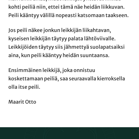
kohti peiliä niin, ettei tämä näe heidän liikkuvan.
Peili kääntyy välillä nopeasti katsomaan taakseen.
Jos peili näkee jonkun leikkijän liikahtavan,
kyseisen leikkijän täytyy palata lähtöviivalle.
Leikkijöiden täytyy siis jähmettyä suolapatsaiksi
aina, kun peili kääntyy heidän suuntaansa.
Ensimmäinen leikkijä, joka onnistuu
koskettamaan peiliä, saa seuraavalla kierroksella
olla itse peili.
Maarit Otto