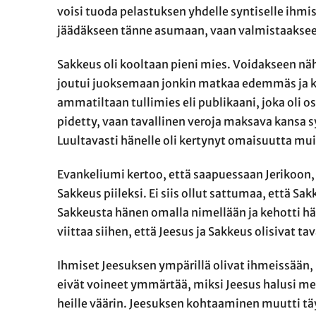
voisi tuoda pelastuksen yhdelle syntiselle ihmi
jäädäkseen tänne asumaan, vaan valmistaakseen 
Sakkeus oli kooltaan pieni mies. Voidakseen n
joutui juoksemaan jonkin matkaa edemmäs ja k
ammatiltaan tullimies eli publikaani, joka oli o
pidetty, vaan tavallinen veroja maksava kansa s
Luultavasti hänelle oli kertynyt omaisuutta mu
Evankeliumi kertoo, että saapuessaan Jerikoon,
Sakkeus piileksi. Ei siis ollut sattumaa, että S
Sakkeusta hänen omalla nimellään ja kehotti hä
viittaa siihen, että Jeesus ja Sakkeus olisivat 
Ihmiset Jeesuksen ympärillä olivat ihmeissään, 
eivät voineet ymmärtää, miksi Jeesus halusi menn
heille väärin. Jeesuksen kohtaaminen muutti t