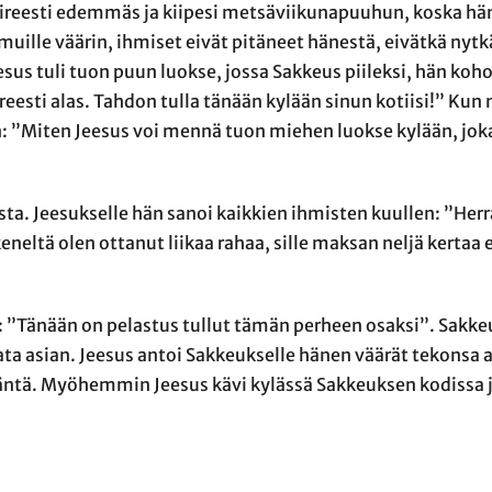
iireesti edemmäs ja kiipesi metsäviikunapuuhun, koska hä
uille väärin, ihmiset eivät pitäneet hänestä, eivätkä nyt
sus tuli tuon puun luokse, jossa Sakkeus piileksi, hän koh
reesti alas. Tahdon tulla tänään kylään sinun kotiisi!” Ku
en: ”Miten Jeesus voi mennä tuon miehen luokse kylään, jok
uusta. Jeesukselle hän sanoi kaikkien ihmisten kuullen: ”Her
eneltä olen ottanut liikaa rahaa, sille maksan neljä kert
: ”Tänään on pelastus tullut tämän perheen osaksi”. Sakkeu
ta asian. Jeesus antoi Sakkeukselle hänen väärät tekonsa a
ntä. Myöhemmin Jeesus kävi kylässä Sakkeuksen kodissa j