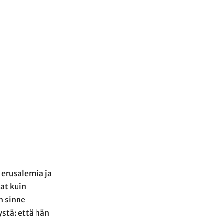
Jerusalemia ja
at kuin
n sinne
ystä: että hän