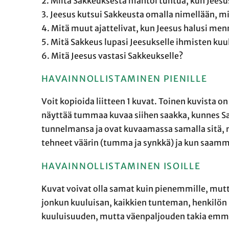
2. Miltä Sakkeuksesta mahtoi tuntua, kun Jees
3. Jeesus kutsui Sakkeusta omalla nimellään, m
4. Mitä muut ajattelivat, kun Jeesus halusi me
5. Mitä Sakkeus lupasi Jeesukselle ihmisten kuu
6. Mitä Jeesus vastasi Sakkeukselle?
HAVAINNOLLISTAMINEN PIENILLE
Voit kopioida liitteen 1 kuvat. Toinen kuvista o
näyttää tummaa kuvaa siihen saakka, kunnes Sa
tunnelmansa ja ovat kuvaamassa samalla sit
tehneet väärin (tumma ja synkkä) ja kun saamme
HAVAINNOLLISTAMINEN ISOILLE
Kuvat voivat olla samat kuin pienemmille, mutta
jonkun kuuluisan, kaikkien tunteman, henkilön
kuuluisuuden, mutta väenpaljouden takia emm