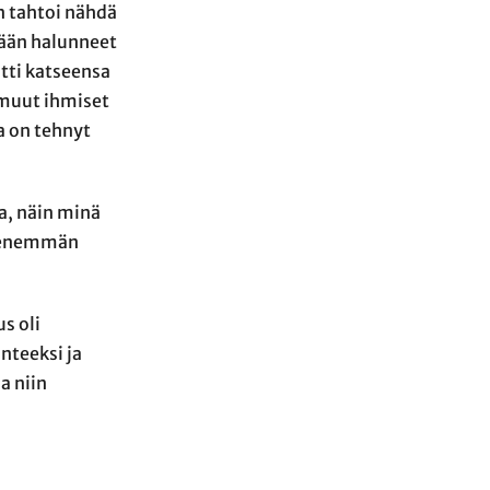
n tahtoi nähdä
kään halunneet
otti katseensa
n muut ihmiset
a on tehnyt
ra, näin minä
aa enemmän
s oli
nteeksi ja
a niin