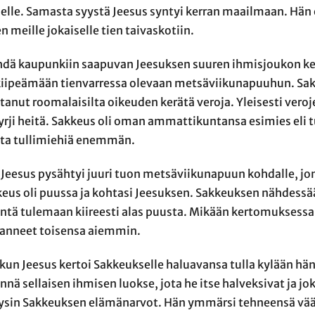
selle. Samasta syystä Jeesus syntyi kerran maailmaan. Hän e
meille jokaiselle tien taivaskotiin.
ähdä kaupunkiin saapuvan Jeesuksen suuren ihmisjoukon ke
iipeämään tienvarressa olevaan metsäviikunapuuhun. Sak
stanut roomalaisilta oikeuden kerätä veroja. Yleisesti veroj
yrji heitä. Sakkeus oli oman ammattikuntansa esimies eli tu
ita tullimiehiä enemmän.
 Jeesus pysähtyi juuri tuon metsäviikunapuun kohdalle, jo
akkeus oli puussa ja kohtasi Jeesuksen. Sakkeuksen nähdessä
ntä tulemaan kiireesti alas puusta. Mikään kertomuksessa
tavanneet toisensa aiemmin.
kun Jeesus kertoi Sakkeukselle haluavansa tulla kylään hän
ä sellaisen ihmisen luokse, jota he itse halveksivat ja jok
äysin Sakkeuksen elämänarvot. Hän ymmärsi tehneensä väär