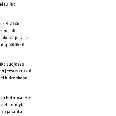
i tullut
skeltä hän
keus oli
enkerääjistä ei
llipäällikkö.
nka suojassa
än Jeesus kutsui
 ei kuitenkaan
en kotiinsa. He
a oli tehnyt
in ja tahtoi