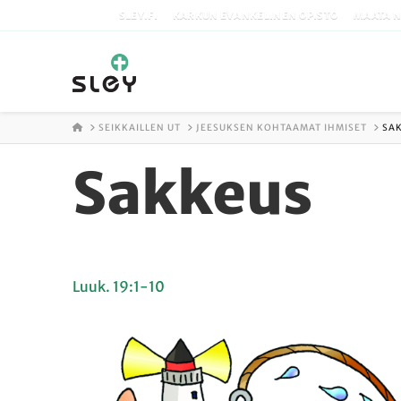
SLEY.FI
KARKUN EVANKELINEN OPISTO
MAATA N
ETUSIVU
SEIKKAILLEN UT
JEESUKSEN KOHTAAMAT IHMISET
SA
Sakkeus
Luuk. 19:1-10