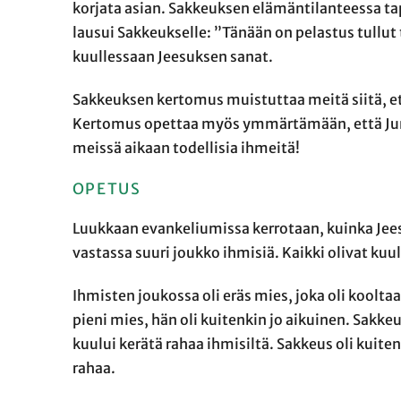
korjata asian. Sakkeuksen elämäntilanteessa t
lausui Sakkeukselle: ”Tänään on pelastus tullu
kuullessaan Jeesuksen sanat.
Sakkeuksen kertomus muistuttaa meitä siitä, että
Kertomus opettaa myös ymmärtämään, että Juma
meissä aikaan todellisia ihmeitä!
OPETUS
Luukkaan evankeliumissa kerrotaan, kuinka Jees
vastassa suuri joukko ihmisiä. Kaikki olivat kuul
Ihmisten joukossa oli eräs mies, joka oli koolta
pieni mies, hän oli kuitenkin jo aikuinen. Sak
kuului kerätä rahaa ihmisiltä. Sakkeus oli kuiten
rahaa.