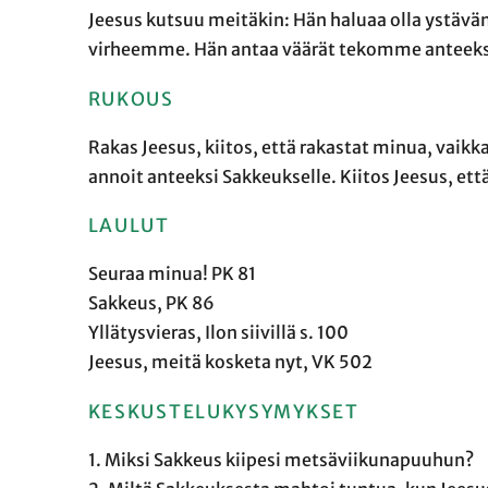
Jeesus kutsuu meitäkin: Hän haluaa olla ystäv
virheemme. Hän antaa väärät tekomme anteeks
RUKOUS
Rakas Jeesus, kiitos, että rakastat minua, vaikka
annoit anteeksi Sakkeukselle. Kiitos Jeesus, e
LAULUT
Seuraa minua! PK 81
Sakkeus, PK 86
Yllätysvieras, Ilon siivillä s. 100
Jeesus, meitä kosketa nyt, VK 502
KESKUSTELUKYSYMYKSET
1. Miksi Sakkeus kiipesi metsäviikunapuuhun?