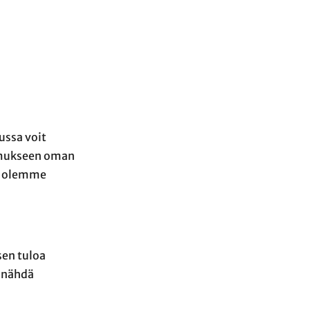
ussa voit
tomukseen oman
n olemme
sen tuloa
e nähdä