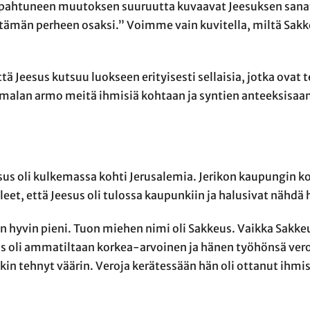
apahtuneen muutoksen suuruutta kuvaavat Jeesuksen sanat
t tämän perheen osaksi.” Voimme vain kuvitella, miltä Sak
 Jeesus kutsuu luokseen erityisesti sellaisia, jotka ovat t
lan armo meitä ihmisiä kohtaan ja syntien anteeksisaa
us oli kulkemassa kohti Jerusalemia. Jerikon kaupungin ko
leet, että Jeesus oli tulossa kaupunkiin ja halusivat nähdä 
an hyvin pieni. Tuon miehen nimi oli Sakkeus. Vaikka Sakke
keus oli ammatiltaan korkea-arvoinen ja hänen työhönsä ver
kin tehnyt väärin. Veroja kerätessään hän oli ottanut ihmisi