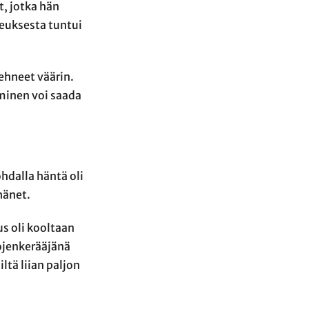
, jotka hän
keuksesta tuntui
ehneet väärin.
minen voi saada
hdalla häntä oli
hänet.
us oli kooltaan
ojenkerääjänä
ltä liian paljon