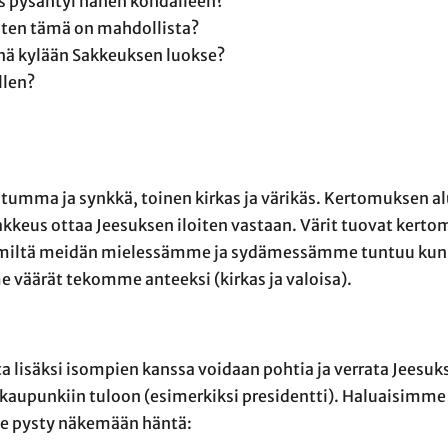
us pysähtyi hänen kohdalleen?
iten tämä on mahdollista?
nnä kylään Sakkeuksen luokse?
llen?
n tumma ja synkkä, toinen kirkas ja värikäs. Kertomuksen al
kkeus ottaa Jeesuksen iloiten vastaan. Värit tuovat ker
ä, miltä meidän mielessämme ja sydämessämme tuntuu ku
 väärät tekomme anteeksi (kirkas ja valoisa).
 lisäksi isompien kanssa voidaan pohtia ja verrata Jeesuk
 kaupunkiin tuloon (esimerkiksi presidentti). Haluaisimm
e pysty näkemään häntä: