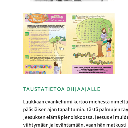
TAUSTATIETOA OHJAAJALLE
Luukkaan evankeliumi kertoo miehestä nimeltä S
pääsiäisen ajan tapahtumia. Tästä palmujen tä
Jeesuksen elämä pienoiskoossa. Jeesus ei muide
viihtymään ja levähtämään, vaan hän matkusti se