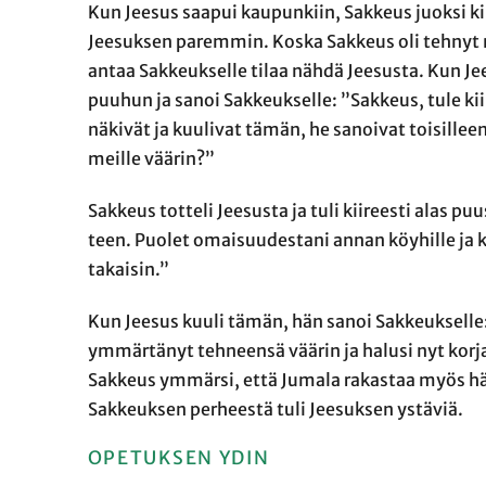
Kun Jeesus saapui kaupunkiin, Sakkeus juoksi k
Jeesuksen paremmin. Koska Sakkeus oli tehnyt m
antaa Sakkeukselle tilaa nähdä Jeesusta. Kun Jee
puuhun ja sanoi Sakkeukselle: ”Sakkeus, tule kii
näkivät ja kuulivat tämän, he sanoivat toisille
meille väärin?”
Sakkeus totteli Jeesusta ja tuli kiireesti alas p
teen. Puolet omaisuudestani annan köyhille ja k
takaisin.”
Kun Jeesus kuuli tämän, hän sanoi Sakkeukselle
ymmärtänyt tehneensä väärin ja halusi nyt korja
Sakkeus ymmärsi, että Jumala rakastaa myös hä
Sakkeuksen perheestä tuli Jeesuksen ystäviä.
OPETUKSEN YDIN