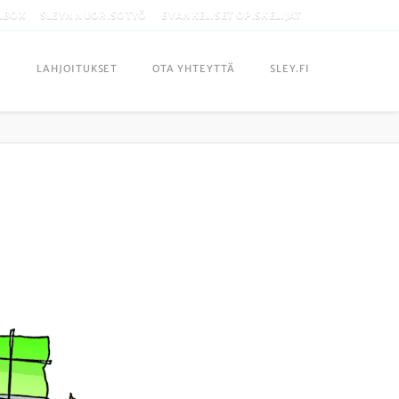
LBOX
SLEYN NUORISOTYÖ
EVANKELISET OPISKELIJAT
LAHJOITUKSET
OTA YHTEYTTÄ
SLEY.FI